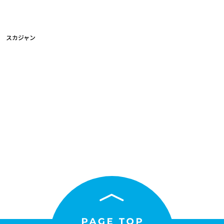
 スカジャン
予約販売
本店限定
クリア
絞り込みする