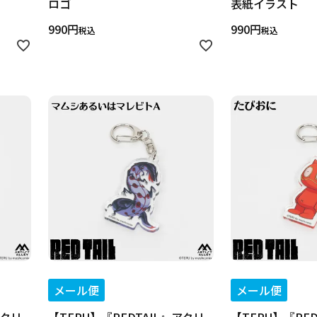
ロゴ
表紙イラスト
990
990
税込
税込
メール便
メール便