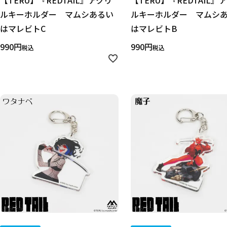
【TERU】『REDTAIL』アクリ
【TERU】『REDTAIL』
ルキーホルダー マムシあるい
ルキーホルダー マムシ
価格
はマレビトC
はマレビトB
990
990
税込
税込
在庫あり
受注販売
その他