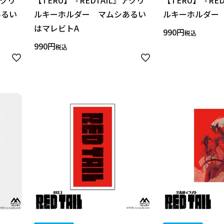
アクリ
【TERU】『REDTAIL』アクリ
【TERU】『RE
あるい
ルキーホルダー マムシあるい
ルキーホルダー
はマレビトA
990
税込
990
税込
予約販売
本店限定
クリア
絞り込みする