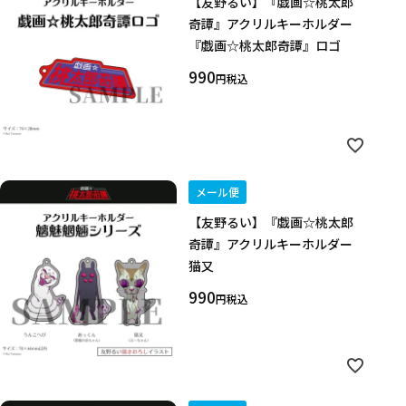
【友野るい】『戯画☆桃太郎
奇譚』アクリルキーホルダー
カテゴリ
『戯画☆桃太郎奇譚』ロゴ
990
税込
価格
在庫あり
受注販売
その他
予約販売
本店限定
メール便
【友野るい】『戯画☆桃太郎
クリア
絞り込みする
奇譚』アクリルキーホルダー
猫又
990
税込