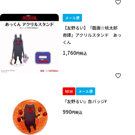
メール便
【友野るい】『戯画☆桃太郎
奇譚』アクリルスタンド あっ
くん
1,760
税込
NEW
メール便
『友野るい』缶バッジF
990
税込