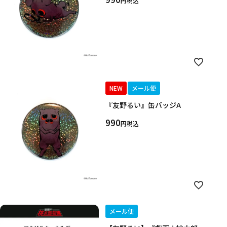
税込
NEW
メール便
『友野るい』缶バッジA
990
税込
キーワード
作品
メール便