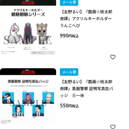
メール便
【友野るい】『戯画☆桃太郎
奇譚』アクリルキーホルダー
うんこへび
990
税込
メール便
【友野るい】『戯画☆桃太郎
奇譚』黒服警察 証明写真缶バ
ッジ ⑤一休
550
税込