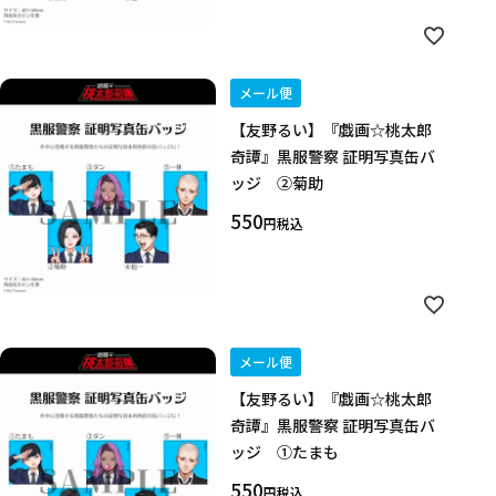
メール便
【友野るい】『戯画☆桃太郎
奇譚』黒服警察 証明写真缶バ
ッジ ②菊助
550
税込
メール便
【友野るい】『戯画☆桃太郎
奇譚』黒服警察 証明写真缶バ
ッジ ①たまも
550
税込