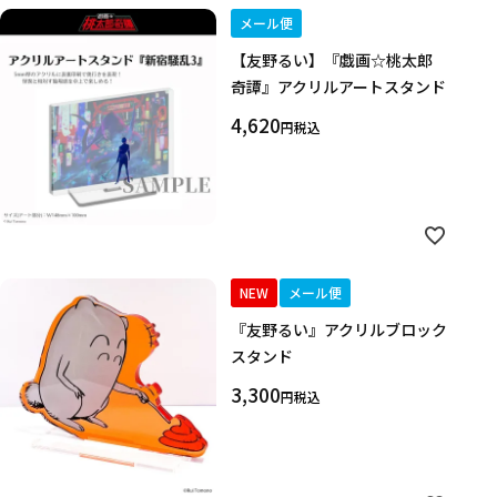
メール便
【友野るい】『戯画☆桃太郎
奇譚』アクリルアートスタンド
4,620
税込
NEW
メール便
『友野るい』アクリルブロック
スタンド
3,300
税込