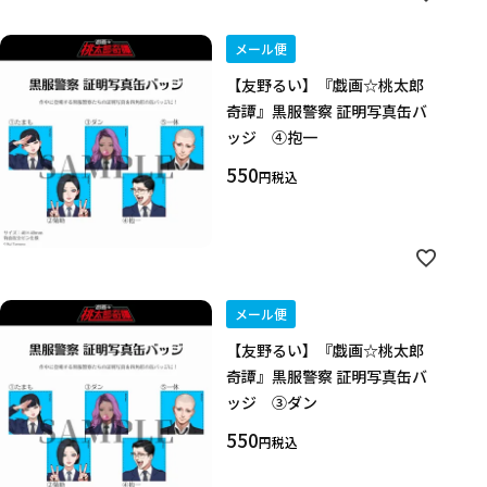
メール便
【友野るい】『戯画☆桃太郎
奇譚』黒服警察 証明写真缶バ
ッジ ④抱一
550
税込
メール便
【友野るい】『戯画☆桃太郎
奇譚』黒服警察 証明写真缶バ
ッジ ③ダン
550
税込