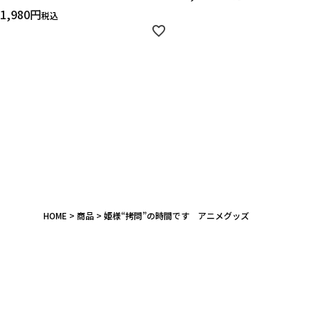
在庫あり
受注販売
その他
1,980
税込
HOME
商品
姫様“拷問”の時間です アニメグッズ