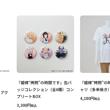
『姫様“拷問”の時間です』缶バ
『姫様“拷問”の
ッジコレクション（全6種）コン
ャツ（多幸焼き）※
』アク
プリートBOX
4,180
税込
3,300
税込