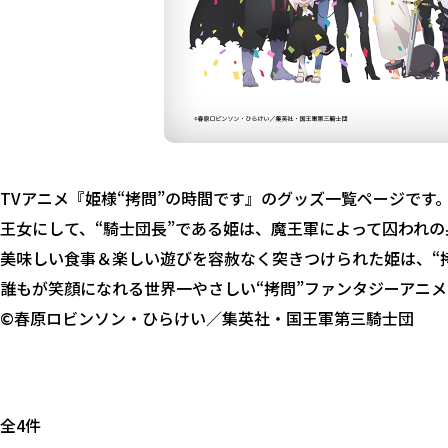
TVアニメ『姫様“拷問”の時間です』のグッズ一覧ページです
王女にして、“騎士団長”である姫は、魔王軍によって囚われ
美味しい食事＆楽しい遊びを容赦なく突きつけられた姫は、“
誰もが笑顔になれる世界一やさしい“拷問”ファンタジーアニメ
©春原ロビンソン・ひらけい／集英社・国王軍第三騎士団
全4件