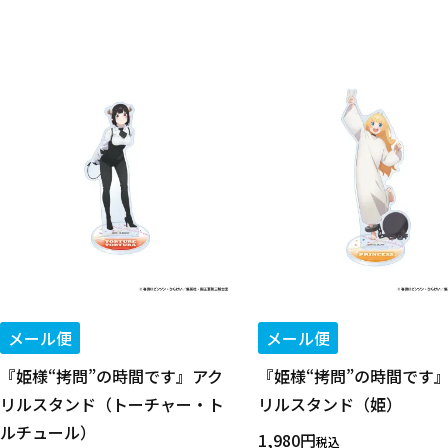
キーワード
作品
カテゴリ
メール便
メール便
『姫様“拷問”の時間です』アク
『姫様“拷問”の時間です
価格
リルスタンド（トーチャー・ト
リルスタンド（姫）
ルチュール）
1,980
税込