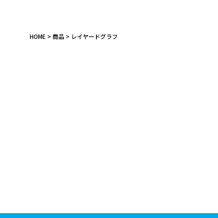
HOME
商品
レイヤードグラフ
キーワード
作品
カテゴリ
価格
在庫あり
受注販売
その他