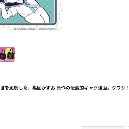
世を風靡した、楳図かずお 原作の伝説的ギャグ漫画。グワシ