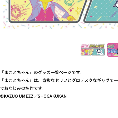
…
『まことちゃん』のグッズ一覧ページです。
『まことちゃん』は、奇抜なセリフとグロテスクなギャグで一
でおなじみの名作です。
©KAZUO UMEZZ／SHOGAKUKAN