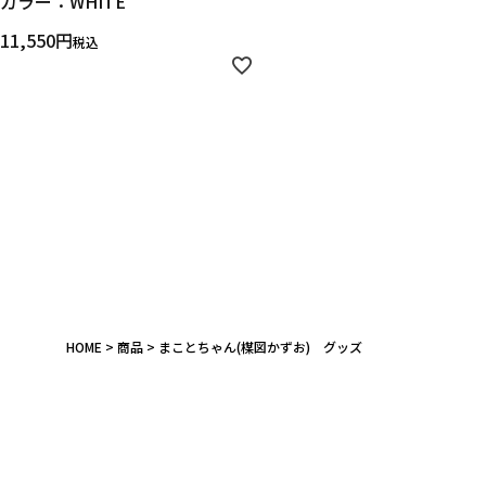
カラー：WHITE
11,550
税込
HOME
商品
まことちゃん(楳図かずお) グッズ