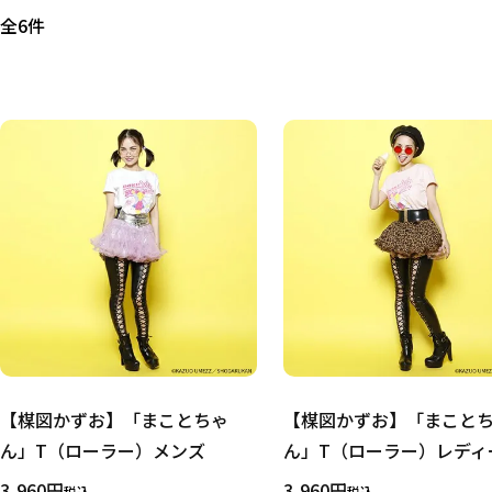
全6件
【楳図かずお】「まことちゃ
【楳図かずお】「まこと
ん」T（ローラー）メンズ
ん」T（ローラー）レディ
キーワード
3,960
3,960
税込
税込