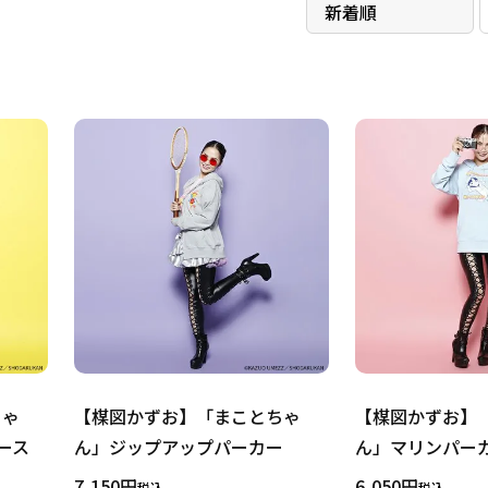
ちゃ
【楳図かずお】「まことちゃ
【楳図かずお】
ース
ん」ジップアップパーカー
ん」マリンパー
7,150
6,050
税込
税込