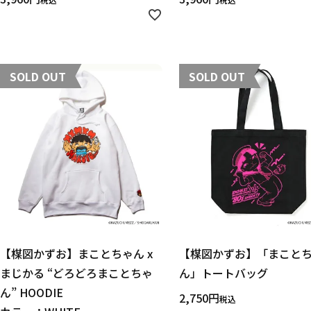
作品
カテゴリ
SOLD OUT
SOLD OUT
価格
在庫あり
受注販売
その他
【楳図かずお】まことちゃん x
【楳図かずお】「まこと
まじかる “どろどろまことちゃ
ん」トートバッグ
ん” HOODIE
2,750
税込