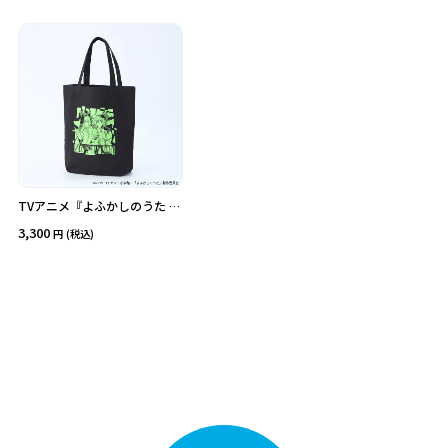
価格
在庫あり
受注販売
その他
予約販売
本店限定
クリア
絞り込みする
TVアニメ『よふかしのうた Se
ason２』トートバッグ
3,300
(税込)