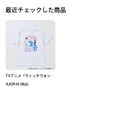
最近チェックした商品
価格
在庫あり
受注販売
その他
予約販売
本店限定
クリア
絞り込みする
TVアニメ『ウィッチウォッ
チ』Tシャツ（バースデーパー
4,620
(税込)
ティーver.)