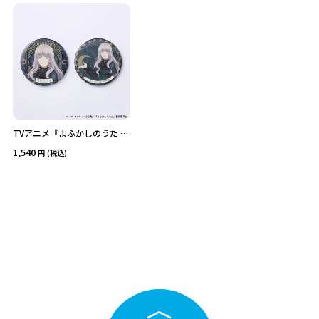
価格
在庫あり
受注販売
その他
予約販売
本店限定
クリア
絞り込みする
TVアニメ『よふかしのうた Se
ason２』グリッター缶バッジ
1,540
(税込)
セット(クラシカルロリータ)