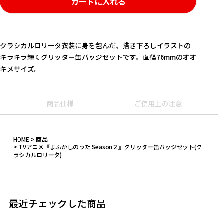
カートに入れる
クラシカルロリータ衣装に身を包んだ、描き下ろしイラストの
キラキラ輝くグリッター缶バッジセットです。直径76mmのオオ
キメサイズ。
商品仕様
ご使用上の注意
キーワード
HOME
商品
TVアニメ『よふかしのうた Season２』グリッター缶バッジセット(ク
ラシカルロリータ)
作品
カテゴリ
最近チェックした商品