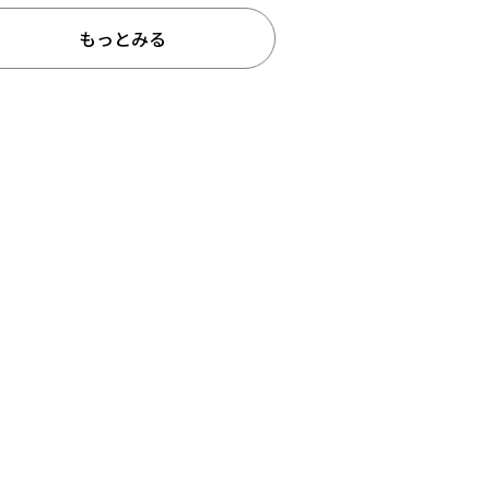
もっとみる
予約販売
本店限定
クリア
絞り込みする