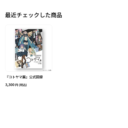
最近チェックした商品
価格
在庫あり
受注販売
その他
予約販売
本店限定
クリア
絞り込みする
『コトヤマ展』公式図録
3,300
(税込)