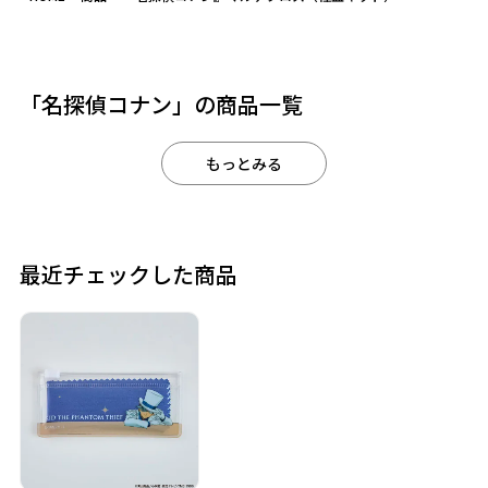
作品
カテゴリ
「名探偵コナン」の商品一覧
もっとみる
価格
在庫あり
受注販売
その他
予約販売
本店限定
最近チェックした商品
クリア
絞り込みする