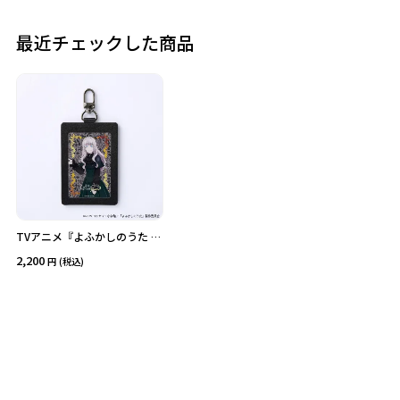
最近チェックした商品
価格
在庫あり
受注販売
その他
予約販売
本店限定
クリア
絞り込みする
TVアニメ『よふかしのうた Se
ason２』PUレザーパスケース
2,200
(税込)
(クラシカルロリータ)