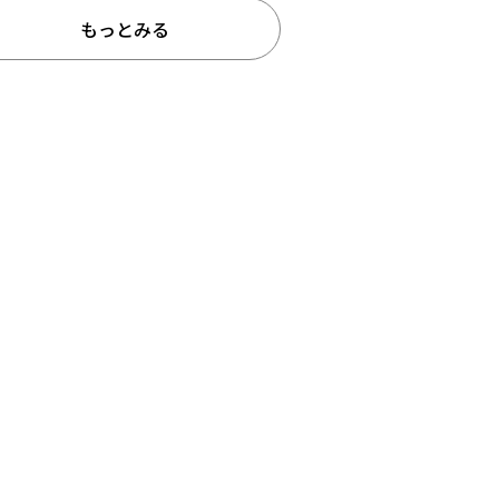
もっとみる
予約販売
本店限定
クリア
絞り込みする