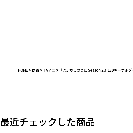
キーワード
HOME
商品
TVアニメ『よふかしのうた Season２』LEDキーホルダ
作品
カテゴリ
価格
最近チェックした商品
在庫あり
受注販売
その他