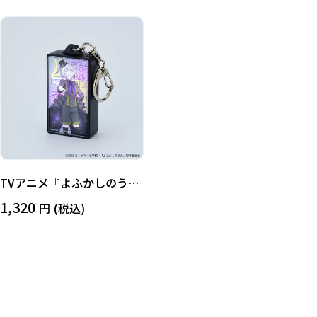
TVアニメ『よふかしのうた
Season２』LEDキーホルダ
1,320
(税込)
ー(皇子系ロリータ)