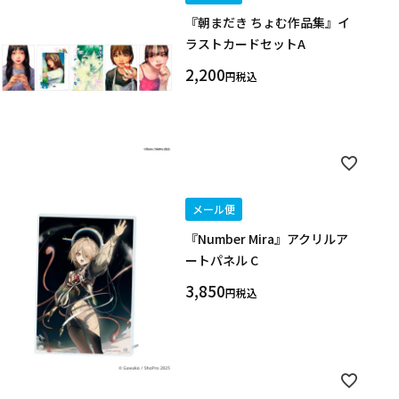
『朝まだき ちょむ作品集』イ
ラストカードセットA
2,200
税込
キーワード
メール便
作品
『Number Mira』アクリルア
ートパネル C
カテゴリ
3,850
税込
価格
在庫あり
受注販売
その他