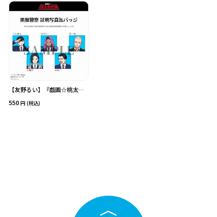
価格
在庫あり
受注販売
その他
予約販売
本店限定
クリア
絞り込みする
【友野るい】『戯画☆桃太郎
奇譚』黒服警察 証明写真缶バ
550
(税込)
ッジ ⑤一休