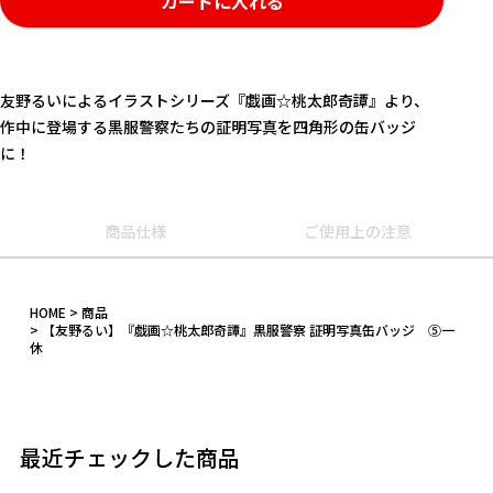
カートに入れる
友野るいによるイラストシリーズ『戯画☆桃太郎奇譚』より、
作中に登場する黒服警察たちの証明写真を四角形の缶バッジ
に！
商品仕様
ご使用上の注意
キーワード
HOME
商品
【友野るい】『戯画☆桃太郎奇譚』黒服警察 証明写真缶バッジ ⑤一
休
作品
カテゴリ
最近チェックした商品