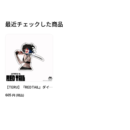
カテゴリ
価格
最近チェックした商品
在庫あり
受注販売
その他
予約販売
本店限定
クリア
絞り込みする
【TERU】『REDTAIL』ダイカ
ットステッカー ワタナベ
605
(税込)