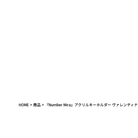
キーワード
作品
HOME
商品
『Number Mira』アクリルキーホルダー ヴァレンティナ
カテゴリ
価格