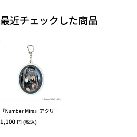
在庫あり
受注販売
その他
最近チェックした商品
『Number Mira』アクリル
キーホルダー ヴァレンティ
1,100
(税込)
ナ