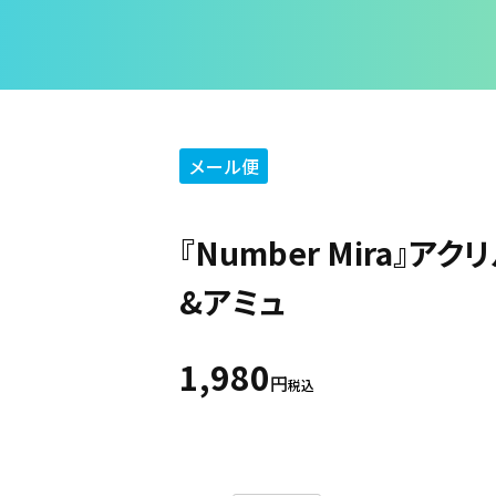
メール便
『Number Mira』ア
&アミュ
1,980
税込