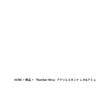
キーワード
作品
HOME
商品
『Number Mira』アクリルスタンド レネ&アミュ
カテゴリ
価格