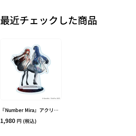
在庫あり
受注販売
その他
最近チェックした商品
『Number Mira』アクリル
スタンド レネ&アミュ
1,980
(税込)