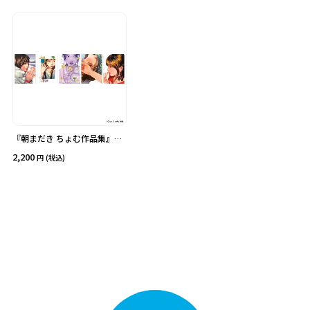
価格
在庫あり
受注販売
その他
予約販売
本店限定
クリア
絞り込みする
『朝まだき ちょむ作品集』イ
ラストカードセットB
2,200
(税込)