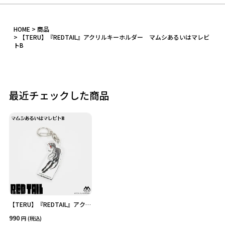
カテゴリ
HOME
商品
【TERU】『REDTAIL』アクリルキーホルダー マムシあるいはマレビ
トB
価格
在庫あり
受注販売
最近チェックした商品
その他
予約販売
本店限定
クリア
絞り込みする
【TERU】『REDTAIL』アクリ
ルキーホルダー マムシある
990
(税込)
いはマレビトB