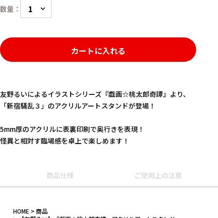
カートに入れる
友野るいによるイラストシリーズ『戯画☆桃太郎奇譚』より、
「新宿騒乱３」のアクリルアートスタンドが登場！
5mm厚のアクリルに表裏印刷で奥行きを表現！
怪異と相対す臨場感を卓上で楽しめます！
キーワード
商品仕様
ご使用上の注意
作品
HOME
商品