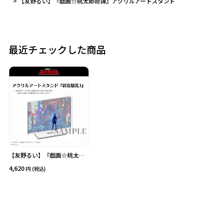
【友野るい】『戯画☆桃太郎奇譚』アクリルアートスタンド
カテゴリ
価格
最近チェックした商品
在庫あり
受注販売
その他
予約販売
本店限定
クリア
絞り込みする
【友野るい】『戯画☆桃太郎
奇譚』アクリルアートスタン
4,620
(税込)
ド