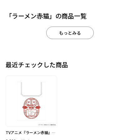
作品
「ラーメン赤猫」の商品一覧
カテゴリ
もっとみる
価格
在庫あり
受注販売
その他
最近チェックした商品
予約販売
本店限定
クリア
絞り込みする
TVアニメ『ラーメン赤猫』刺
繍エコバッグ