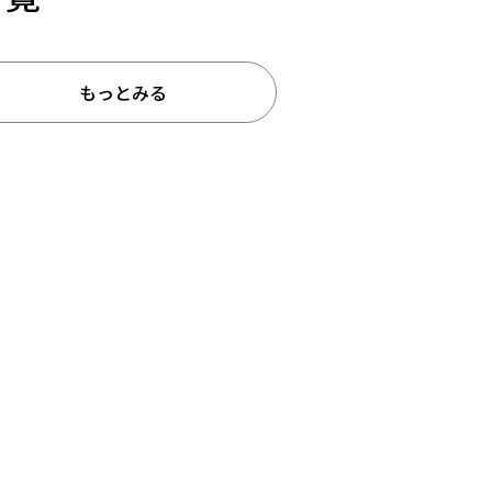
もっとみる
予約販売
本店限定
クリア
絞り込みする