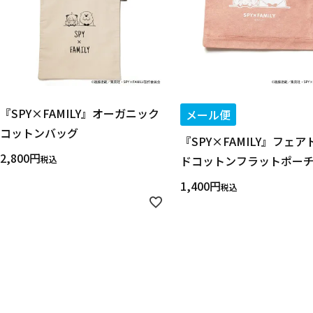
『SPY×FAMILY』オーガニック
メール便
コットンバッグ
『SPY×FAMILY』フェア
2,800
ドコットンフラットポー
税込
1,400
税込
キーワード
作品