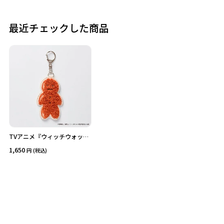
最近チェックした商品
価格
在庫あり
受注販売
その他
予約販売
本店限定
クリア
絞り込みする
TVアニメ『ウィッチウォッ
チ』サガラ刺繍キーホルダー
1,650
(税込)
（パン君）