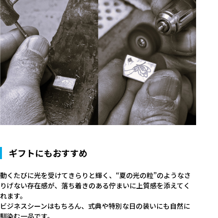
カテゴリ
価格
在庫あり
受注販売
その他
予約販売
本店限定
クリア
絞り込みする
ギフトにもおすすめ
動くたびに光を受けてきらりと輝く、“夏の光の粒”のようなさ
りげない存在感が、落ち着きのある佇まいに上質感を添えてく
れます。
ビジネスシーンはもちろん、式典や特別な日の装いにも自然に
馴染む一品です。