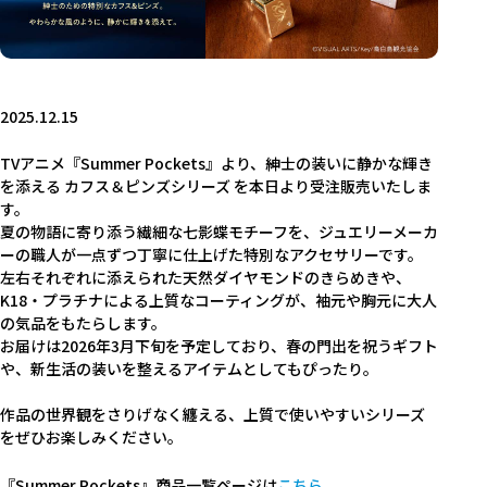
2025.12.15
TVアニメ『Summer Pockets』より、紳士の装いに静かな輝き
を添える カフス＆ピンズシリーズ を本日より受注販売いたしま
す。
夏の物語に寄り添う繊細な七影蝶モチーフを、ジュエリーメーカ
ーの職人が一点ずつ丁寧に仕上げた特別なアクセサリーです。
左右それぞれに添えられた天然ダイヤモンドのきらめきや、
K18・プラチナによる上質なコーティングが、袖元や胸元に大人
の気品をもたらします。
お届けは2026年3月下旬を予定しており、春の門出を祝うギフト
や、新生活の装いを整えるアイテムとしてもぴったり。
作品の世界観をさりげなく纏える、上質で使いやすいシリーズ
をぜひお楽しみください。
『Summer Pockets』商品一覧ページは
こちら