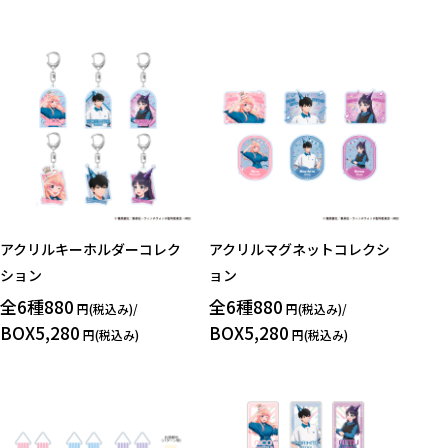
キーワード
作品
アクリルキーホルダーコレク
アクリルマグネットコレクシ
ション
ョン
カテゴリ
全6種880
全6種880
円(税込み)/
円(税込み)/
BOX5,280
BOX5,280
円(税込み)
円(税込み)
価格
在庫あり
受注販売
その他
予約販売
本店限定