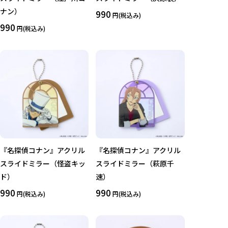
ナン）
990
円(税込み)
990
円(税込み)
キーワード
作品
カテゴリ
『名探偵コナン』アクリル
『名探偵コナン』アクリル
価格
スライドミラー（怪盗キッ
スライドミラー（萩原千
ド）
速）
在庫あり
受注販売
その他
990
990
円(税込み)
円(税込み)
予約販売
本店限定