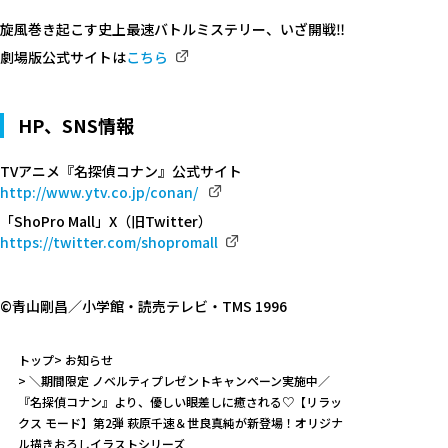
旋風巻き起こす史上最速バトルミステリー、いざ開戦‼
劇場版公式サイトは
こちら
HP、SNS情報
TVアニメ『名探偵コナン』公式サイト
http://www.ytv.co.jp/conan/
「ShoPro Mall」X（旧Twitter）
https://twitter.com/shopromall
©青山剛昌／小学館・読売テレビ・TMS 1996
トップ
お知らせ
＼期間限定 ノベルティプレゼントキャンペーン実施中／
『名探偵コナン』より、優しい眼差しに癒される♡【リラッ
クス モード】第2弾 萩原千速＆世良真純が新登場！オリジナ
ル描きおろしイラストシリーズ