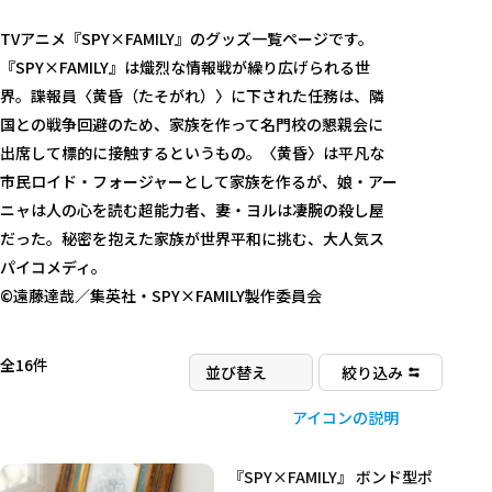
…
TVアニメ『SPY×FAMILY』のグッズ一覧ページです。
『SPY×FAMILY』は熾烈な情報戦が繰り広げられる世
界。諜報員〈黄昏（たそがれ）〉に下された任務は、隣
国との戦争回避のため、家族を作って名門校の懇親会に
出席して標的に接触するというもの。〈黄昏〉は平凡な
市民ロイド・フォージャーとして家族を作るが、娘・アー
ニャは人の心を読む超能力者、妻・ヨルは凄腕の殺し屋
だった。秘密を抱えた家族が世界平和に挑む、大人気ス
パイコメディ。
©遠藤達哉／集英社・SPY×FAMILY製作委員会
全16件
絞り込み
アイコンの説明
『SPY×FAMILY』 ボンド型ポ