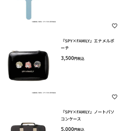
キーワード
『SPY×FAMILY』エナメルポ
ーチ
作品
3,500
税込
カテゴリ
価格
在庫あり
受注販売
その他
『SPY×FAMILY』ノートパソ
予約販売
本店限定
コンケース
5,000
税込