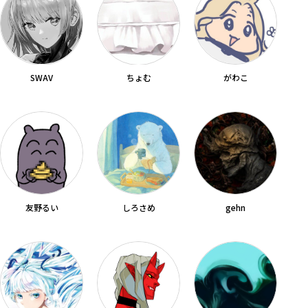
SWAV
ちょむ
がわこ
友野るい
しろさめ
gehn