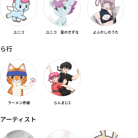
カテゴリ
ユニコ
ユニコ 星のきずな
よふかしのうた
価格
ら行
在庫あり
受注販売
その他
予約販売
本店限定
クリア
絞り込みする
ラーメン赤猫
らんま1/2
アーティスト