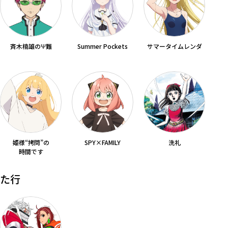
斉木楠雄のΨ難
Summer Pockets
サマータイムレンダ
姫様“拷問”の
SPY×FAMILY
洗礼
時間です
た行